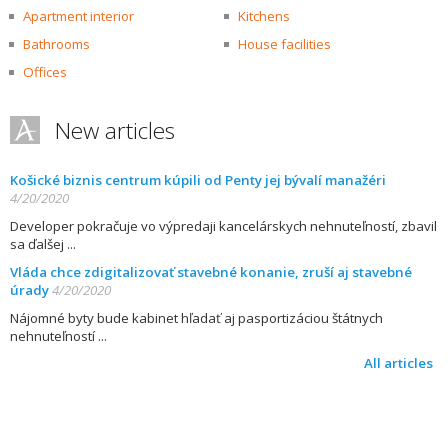
Apartment interior
Kitchens
Bathrooms
House facilities
Offices
New articles
Košické biznis centrum kúpili od Penty jej bývalí manažéri
4/20/2020
Developer pokračuje vo výpredaji kancelárskych nehnuteľností, zbavil
sa ďalšej
Vláda chce zdigitalizovať stavebné konanie, zruší aj stavebné
úrady
4/20/2020
Nájomné byty bude kabinet hľadať aj pasportizáciou štátnych
nehnuteľností
All articles